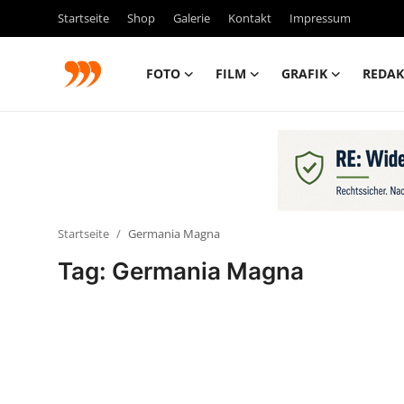
Startseite
Shop
Galerie
Kontakt
Impressum
FOTO
FILM
GRAFIK
REDAK
FOTO
FILM
Galerie
Startseite
Germania Magna
GRAFIK
Tag: Germania Magna
Redaktion
Beiträge
Vorproduktion