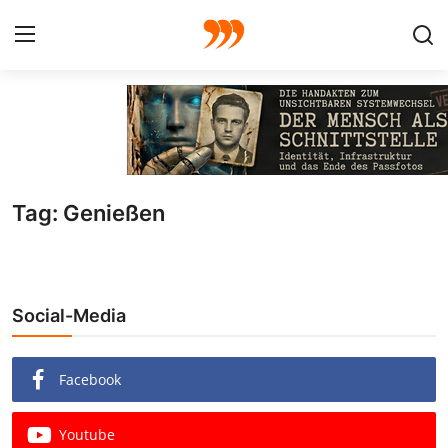
FOTO
FILM
Tag: Genießen
Galerie
GRAFIK
Social-Media
Redaktion
Beiträge
Facebook
Vorproduktion
Youtube