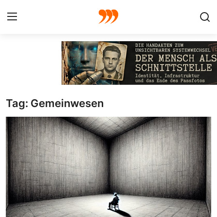
FOTO
FILM
Tag: Gemeinwesen
Galerie
GRAFIK
Redaktion
Beiträge
Vorproduktion