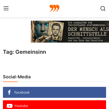
FOTO
FILM
Tag: Gemeinsinn
Galerie
GRAFIK
Social-Media
Redaktion
Beiträge
Facebook
Vorproduktion
Youtube