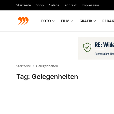
Startseite
Shop
Galerie
Kontakt
Impressum
FOTO
FILM
GRAFIK
REDAK
FOTO
FILM
Galerie
Startseite
Gelegenheiten
GRAFIK
Tag: Gelegenheiten
Redaktion
Beiträge
Vorproduktion