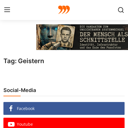
FOTO
FILM
Tag: Geistern
Galerie
GRAFIK
Social-Media
Redaktion
Beiträge
Facebook
Vorproduktion
Youtube