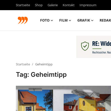
Startseite
Shop
Galerie
Kontakt
Impressum
FOTO
FILM
GRAFIK
REDAK
FOTO
FILM
Galerie
Startseite
Geheimtipp
GRAFIK
Tag: Geheimtipp
Redaktion
Beiträge
Vorproduktion