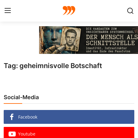
FOTO
FILM
Tag: geheimnisvolle Botschaft
Galerie
GRAFIK
Social-Media
Redaktion
Beiträge
Facebook
Vorproduktion
Youtube