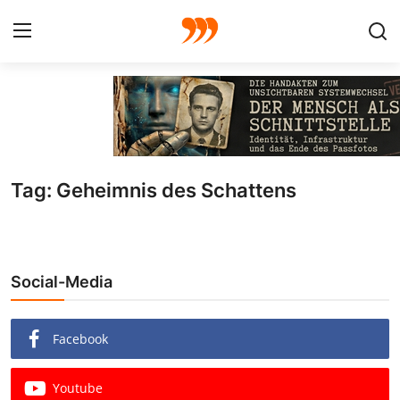
FOTO
FILM
Tag: Geheimnis des Schattens
Galerie
GRAFIK
Social-Media
Redaktion
Beiträge
Facebook
Vorproduktion
Youtube