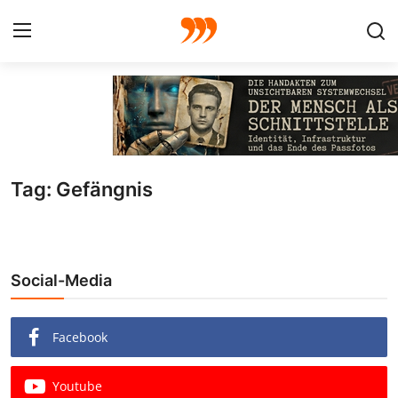
FOTO
FILM
Tag: Gefängnis
Galerie
GRAFIK
Social-Media
Redaktion
Beiträge
Facebook
Vorproduktion
Youtube