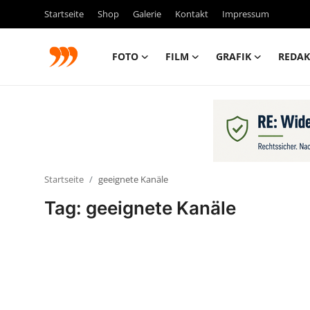
Startseite
Shop
Galerie
Kontakt
Impressum
FOTO
FILM
GRAFIK
REDAK
FOTO
FILM
Galerie
Startseite
geeignete Kanäle
GRAFIK
Tag: geeignete Kanäle
Redaktion
Beiträge
Vorproduktion