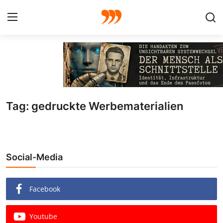
FOTO
FILM
Tag: gedruckte Werbematerialien
Galerie
GRAFIK
Social-Media
Redaktion
Beiträge
Facebook
Vorproduktion
Youtube