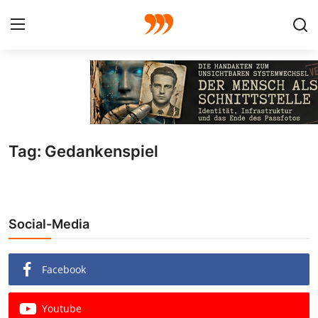
FOTO
FILM
Tag: Gedankenspiel
Galerie
GRAFIK
Social-Media
Redaktion
Beiträge
Facebook
Vorproduktion
Youtube