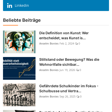
Linkedin
Beliebte Beiträge
Die Definition von Kunst: Wer
entscheidet, was Kunst is...
Anselm Bonies
Feb 2, 2024
0
Stillstand oder Bewegung? Was die
Wohnortfalle sichtbar...
Anselm Bonies
Jun 19, 2026
0
Gefährdete Schulkinder im Fokus -
Schulbusse und Vertra...
Anselm Bonies
Sep 26, 2025
0