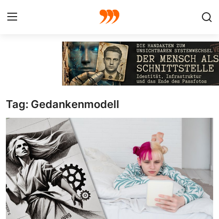
FOTO
FILM
Tag: Gedankenmodell
Galerie
GRAFIK
Redaktion
Beiträge
Vorproduktion