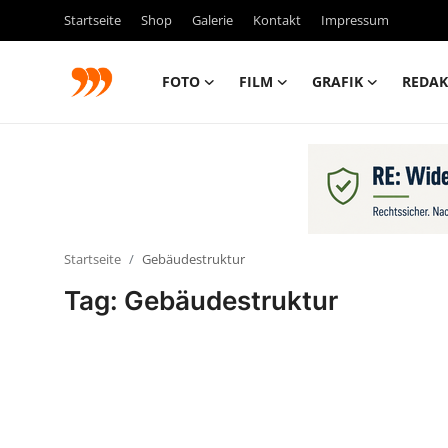
Startseite
Shop
Galerie
Kontakt
Impressum
FOTO
FILM
GRAFIK
REDAK
FOTO
FILM
Galerie
Startseite
Gebäudestruktur
GRAFIK
Tag: Gebäudestruktur
Redaktion
Beiträge
Vorproduktion