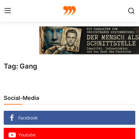
FOTO
FILM
Tag: Gang
Galerie
GRAFIK
Social-Media
Redaktion
Beiträge
Facebook
Vorproduktion
Youtube