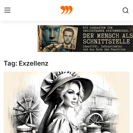
FOTO
FILM
Tag: Exzellenz
Galerie
GRAFIK
Redaktion
Beiträge
Vorproduktion