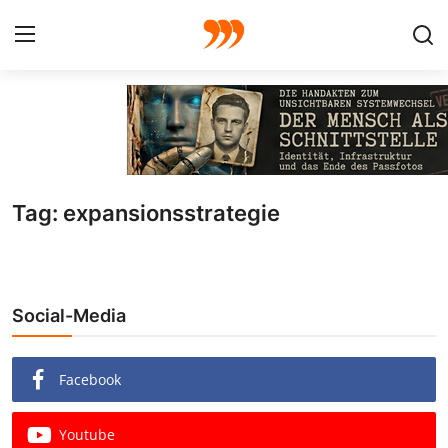
FOTO
FILM
Tag: expansionsstrategie
Galerie
GRAFIK
Social-Media
Redaktion
Beiträge
Facebook
Vorproduktion
Youtube