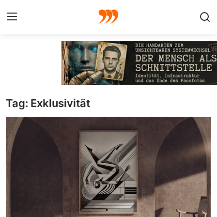
FOTO
FILM
Tag: Exklusivität
Galerie
GRAFIK
Redaktion
Beiträge
Vorproduktion