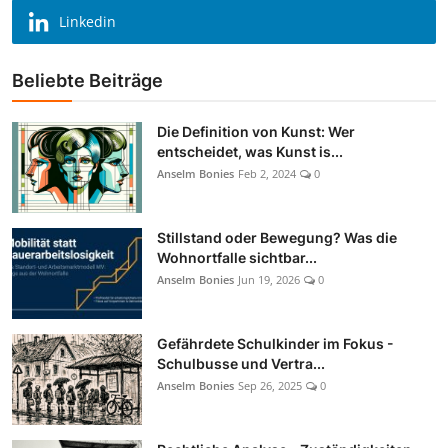
Linkedin
Beliebte Beiträge
Die Definition von Kunst: Wer
entscheidet, was Kunst is...
Anselm Bonies
Feb 2, 2024
0
Stillstand oder Bewegung? Was die
Wohnortfalle sichtbar...
Anselm Bonies
Jun 19, 2026
0
Gefährdete Schulkinder im Fokus -
Schulbusse und Vertra...
Anselm Bonies
Sep 26, 2025
0