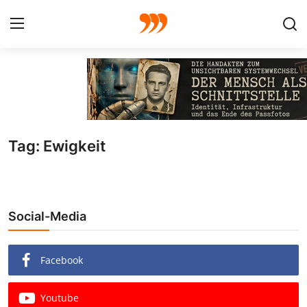
FOTO
FILM
Tag: Ewigkeit
Galerie
GRAFIK
Social-Media
Redaktion
Beiträge
Facebook
Vorproduktion
Youtube