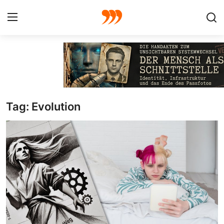
FOTO
FILM
Tag: Evolution
Galerie
GRAFIK
Redaktion
Beiträge
Vorproduktion