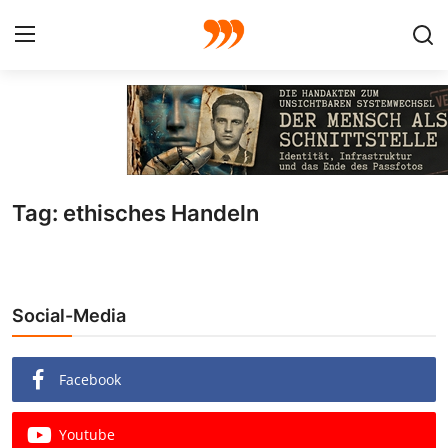
FOTO
FILM
Tag: ethisches Handeln
Galerie
GRAFIK
Social-Media
Redaktion
Beiträge
Facebook
Vorproduktion
Youtube