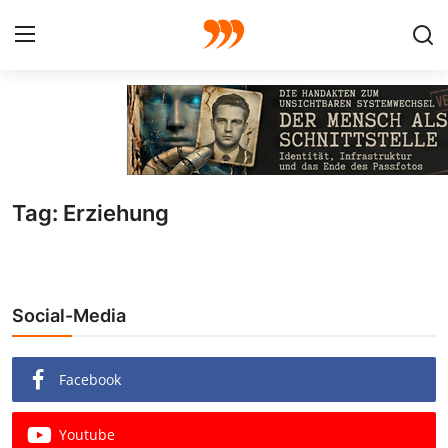
FOTO
FILM
Tag: Erziehung
Galerie
GRAFIK
Social-Media
Redaktion
Beiträge
Facebook
Vorproduktion
Youtube