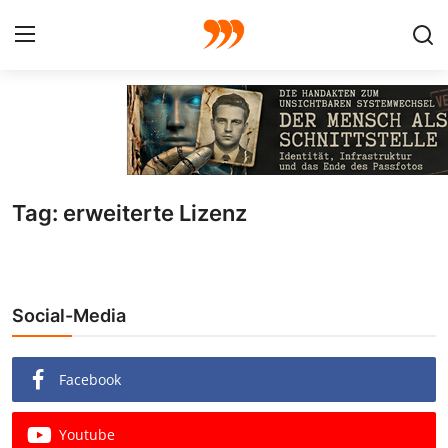
FOTO
FILM
Tag: erweiterte Lizenz
Galerie
GRAFIK
Social-Media
Redaktion
Beiträge
Facebook
Vorproduktion
Youtube