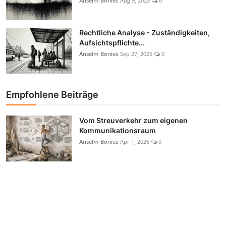
Anselm Bonies
Aug 9, 2025
0
Rechtliche Analyse - Zuständigkeiten,
Aufsichtspflichte...
Anselm Bonies
Sep 27, 2025
0
Empfohlene Beiträge
Vom Streuverkehr zum eigenen
Kommunikationsraum
Anselm Bonies
Apr 1, 2026
0