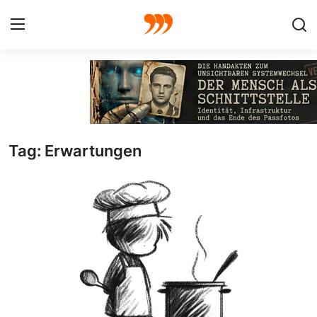
FOTO
FILM
Tag: Erwartungen
Galerie
GRAFIK
Redaktion
Beiträge
Vorproduktion