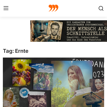
FOTO
FILM
Tag: Ernte
Galerie
GRAFIK
Redaktion
Beiträge
Vorproduktion