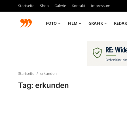
Startseite
Shop
Galerie
Kontakt
Impressum
FOTO
FILM
GRAFIK
REDAK
FOTO
FILM
Galerie
Startseite
erkunden
GRAFIK
Tag: erkunden
Redaktion
Beiträge
Vorproduktion