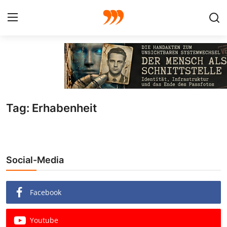
FOTO
FILM
Tag: Erhabenheit
Galerie
GRAFIK
Social-Media
Redaktion
Beiträge
Facebook
Vorproduktion
Youtube