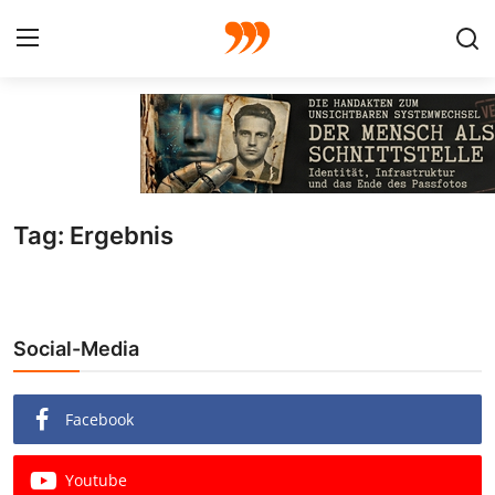
FOTO
FILM
Tag: Ergebnis
Galerie
GRAFIK
Social-Media
Redaktion
Beiträge
Facebook
Vorproduktion
Youtube