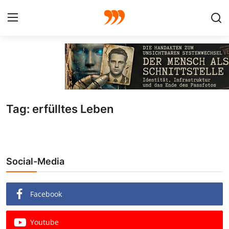
FOTO
FILM
Tag: erfülltes Leben
Galerie
GRAFIK
Social-Media
Redaktion
Beiträge
Facebook
Vorproduktion
Youtube