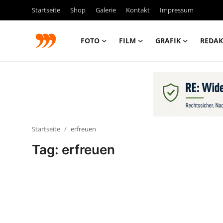
Startseite
Shop
Galerie
Kontakt
Impressum
FOTO
FILM
GRAFIK
REDAK
FOTO
FILM
Galerie
Startseite
erfreuen
GRAFIK
Tag: erfreuen
Redaktion
Beiträge
Vorproduktion