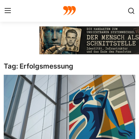
FOTO
FILM
Tag: Erfolgsmessung
Galerie
GRAFIK
Redaktion
Beiträge
Vorproduktion