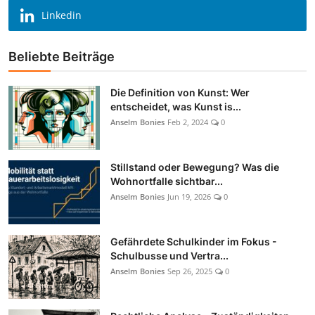
Linkedin
Beliebte Beiträge
Die Definition von Kunst: Wer
entscheidet, was Kunst is...
Anselm Bonies
Feb 2, 2024
0
Stillstand oder Bewegung? Was die
Wohnortfalle sichtbar...
Anselm Bonies
Jun 19, 2026
0
Gefährdete Schulkinder im Fokus -
Schulbusse und Vertra...
Anselm Bonies
Sep 26, 2025
0