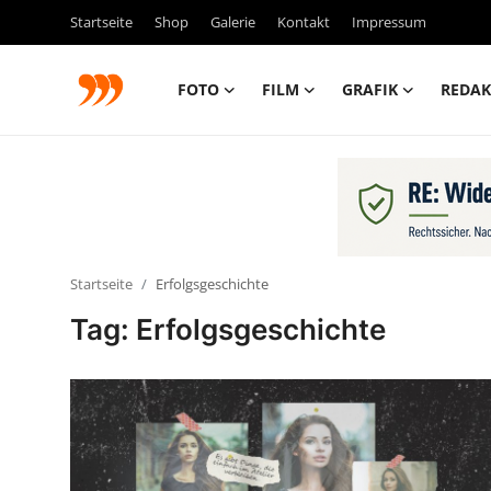
Startseite
Shop
Galerie
Kontakt
Impressum
FOTO
FILM
GRAFIK
REDAK
FOTO
FILM
Galerie
Startseite
Erfolgsgeschichte
GRAFIK
Tag: Erfolgsgeschichte
Redaktion
Beiträge
Vorproduktion