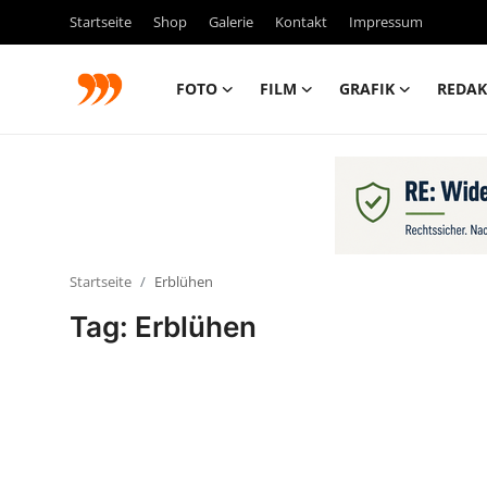
Startseite
Shop
Galerie
Kontakt
Impressum
FOTO
FILM
GRAFIK
REDAK
FOTO
FILM
Galerie
Startseite
Erblühen
GRAFIK
Tag: Erblühen
Redaktion
Beiträge
Vorproduktion