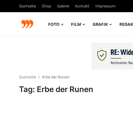
Startseite
Shop
Galerie
Kontakt
Impressum
FOTO
FILM
GRAFIK
REDAK
FOTO
FILM
Galerie
Startseite
Erbe der Runen
GRAFIK
Tag: Erbe der Runen
Redaktion
Beiträge
Vorproduktion