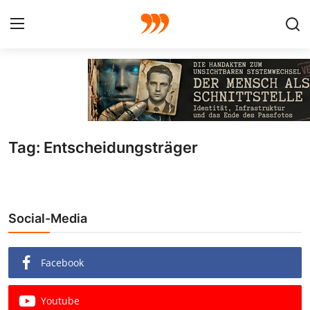
FOTO
FILM
Tag: Entscheidungsträger
Galerie
GRAFIK
Social-Media
Redaktion
Beiträge
Facebook
Vorproduktion
Youtube