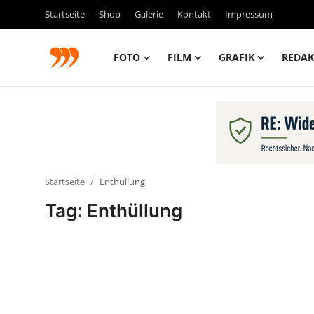
Startseite
Shop
Galerie
Kontakt
Impressum
FOTO
FILM
GRAFIK
REDAK
FOTO
FILM
Galerie
Startseite
Enthüllung
GRAFIK
Tag: Enthüllung
Redaktion
Beiträge
Vorproduktion