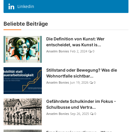
Linkedin
Beliebte Beiträge
Die Definition von Kunst: Wer
entscheidet, was Kunst is...
Anselm Bonies
Feb 2, 2024
0
Stillstand oder Bewegung? Was die
Wohnortfalle sichtbar...
Anselm Bonies
Jun 19, 2026
0
Gefährdete Schulkinder im Fokus -
Schulbusse und Vertra...
Anselm Bonies
Sep 26, 2025
0