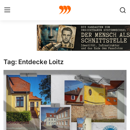
FOTO
FILM
Tag: Entdecke Loitz
Galerie
GRAFIK
Redaktion
Beiträge
Vorproduktion