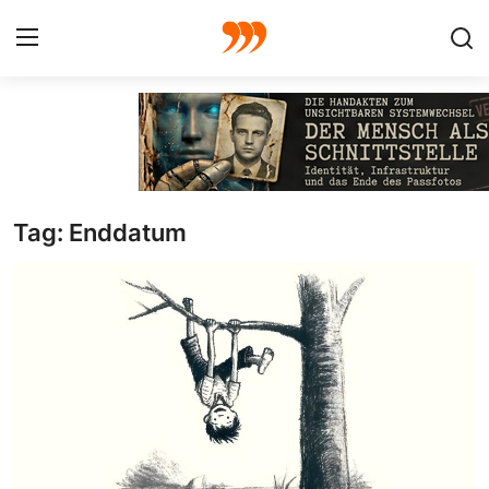
FOTO
FILM
Tag: Enddatum
Galerie
GRAFIK
Redaktion
Beiträge
Vorproduktion