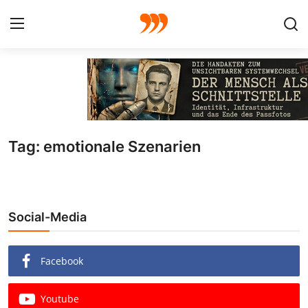
FOTO
FILM
Tag: emotionale Szenarien
Galerie
GRAFIK
Social-Media
Redaktion
Beiträge
Facebook
Vorproduktion
Youtube