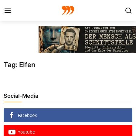
FOTO
FILM
Tag: Elfen
Galerie
GRAFIK
Social-Media
Redaktion
Beiträge
Facebook
Vorproduktion
Youtube