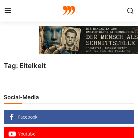
FOTO
FILM
Tag: Eitelkeit
Galerie
GRAFIK
Social-Media
Redaktion
Beiträge
Facebook
Vorproduktion
Youtube