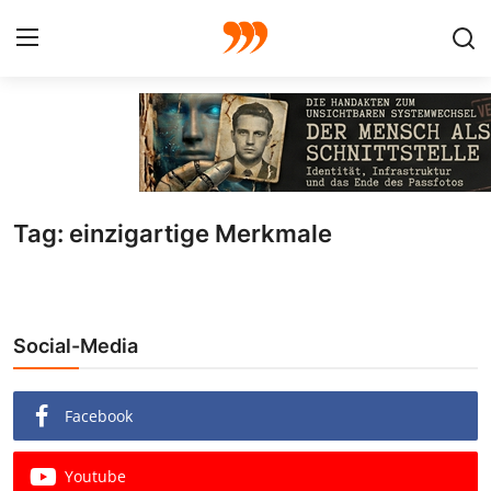
FOTO
FILM
Tag: einzigartige Merkmale
Galerie
GRAFIK
Social-Media
Redaktion
Beiträge
Facebook
Vorproduktion
Youtube