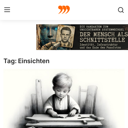
FOTO
FILM
Tag: Einsichten
Galerie
GRAFIK
Redaktion
Beiträge
Vorproduktion