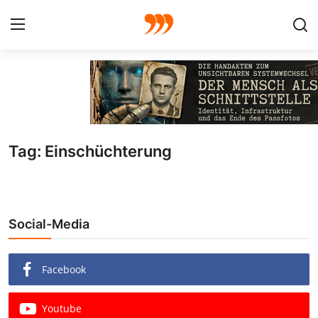
FOTO
FILM
Tag: Einschüchterung
Galerie
GRAFIK
Social-Media
Redaktion
Beiträge
Facebook
Vorproduktion
Youtube