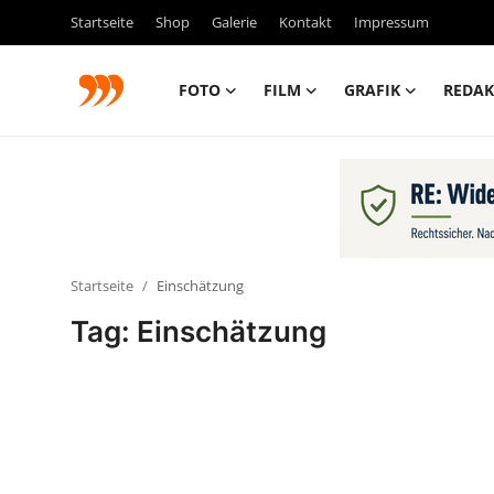
Startseite
Shop
Galerie
Kontakt
Impressum
FOTO
FILM
GRAFIK
REDAK
FOTO
FILM
Galerie
Startseite
Einschätzung
GRAFIK
Tag: Einschätzung
Redaktion
Beiträge
Vorproduktion