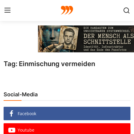
FOTO
FILM
Tag: Einmischung vermeiden
Galerie
GRAFIK
Social-Media
Redaktion
Beiträge
Facebook
Vorproduktion
Youtube