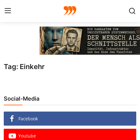
FOTO
FILM
Tag: Einkehr
Galerie
GRAFIK
Social-Media
Redaktion
Beiträge
Facebook
Vorproduktion
Youtube