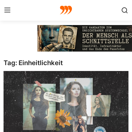
FOTO
FILM
Tag: Einheitlichkeit
Galerie
GRAFIK
Redaktion
Beiträge
Vorproduktion